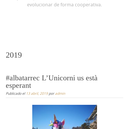
l
evolucionar de forma cooperativa.
c
o
n
t
e
n
2019
i
d
#albatarrec L’Unicorni us està
o
esperant
Publicado el
13 abril, 2019
por
admin